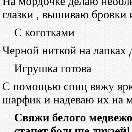
На мордочке делаю небол
глазки , вышиваю бровки 
С коготками
Черной ниткой на лапках 
Игрушка готова
С помощью спиц вяжу яр
шарфик и надеваю их на м
Свяжи белого медвежо
станет больше друзей