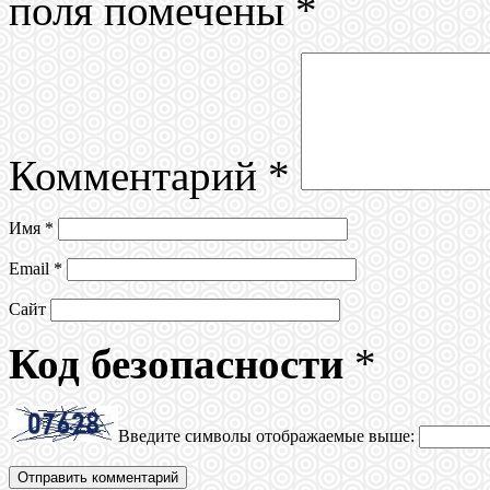
поля помечены
*
Комментарий
*
Имя
*
Email
*
Сайт
Код безопасности
*
Введите символы отображаемые выше: